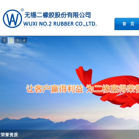
首 页
1
2
3
4
荣誉资质