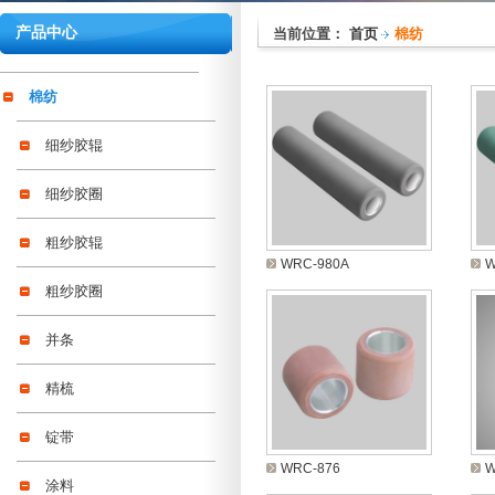
产品中心
当前位置：
首页
棉纺
棉纺
细纱胶辊
细纱胶圈
粗纱胶辊
WRC-980A
W
粗纱胶圈
并条
精梳
锭带
WRC-876
W
涂料