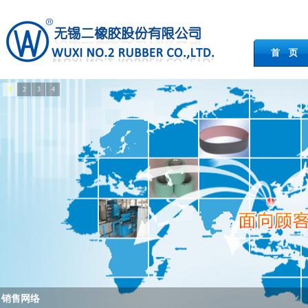
首 页
1
2
3
4
销售网络