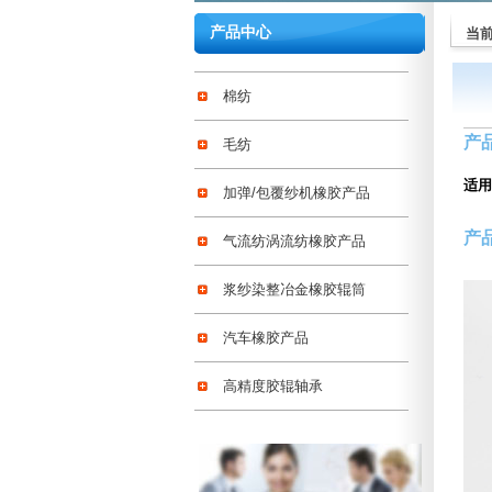
产品中心
当
棉纺
产
毛纺
适用
加弹/包覆纱机橡胶产品
产
气流纺涡流纺橡胶产品
浆纱染整冶金橡胶辊筒
汽车橡胶产品
高精度胶辊轴承