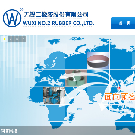
首 页
1
2
3
4
荣誉资质