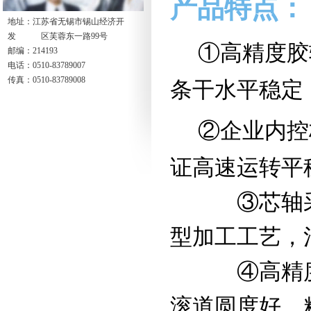
产品特点：
地址：江苏省无锡市锡山经济开
发 区芙蓉东一路99号
①
高精度胶
邮编：214193
电话：0510-83789007
传真：0510-83789008
条干水平稳定
②
企业内控
证高速运转平
③芯轴采用
型加工工艺，
④高精
滚道圆度好，